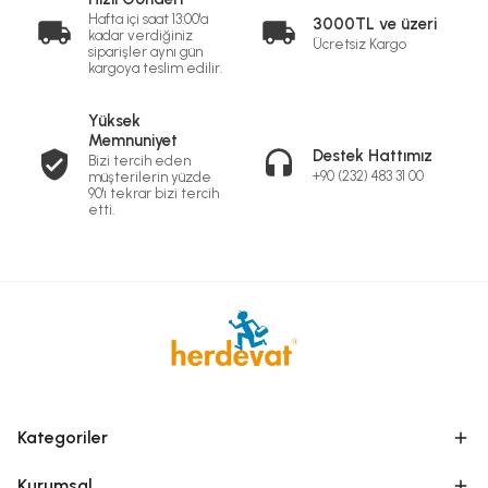
Hafta içi saat 13:00'a
3000TL ve üzeri
kadar verdiğiniz
Ücretsiz Kargo
siparişler aynı gün
kargoya teslim edilir.
Yüksek
Memnuniyet
Destek Hattımız
Bizi tercih eden
+90 (232) 483 31 00
müşterilerin yüzde
90'ı tekrar bizi tercih
etti.
Kategoriler
Kurumsal