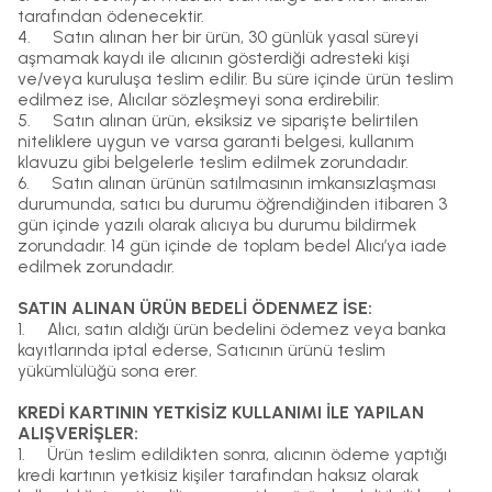
tarafından ödenecektir.
4.
Satın alınan her bir ürün, 30 günlük yasal süreyi
aşmamak kaydı ile alıcının gösterdiği adresteki kişi
ve/veya kuruluşa teslim edilir. Bu süre içinde ürün teslim
edilmez ise, Alıcılar sözleşmeyi sona erdirebilir.
5.
Satın alınan ürün, eksiksiz ve siparişte belirtilen
niteliklere uygun ve varsa garanti belgesi, kullanım
klavuzu gibi belgelerle teslim edilmek zorundadır.
6.
Satın alınan ürünün satılmasının imkansızlaşması
durumunda, satıcı bu durumu öğrendiğinden itibaren 3
gün içinde yazılı olarak alıcıya bu durumu bildirmek
zorundadır. 14 gün içinde de toplam bedel Alıcı’ya iade
edilmek zorundadır.
SATIN ALINAN ÜRÜN BEDELİ ÖDENMEZ İSE:
1.
Alıcı, satın aldığı ürün bedelini ödemez veya banka
kayıtlarında iptal ederse, Satıcının ürünü teslim
yükümlülüğü sona erer.
KREDİ KARTININ YETKİSİZ KULLANIMI İLE YAPILAN
ALIŞVERİŞLER:
1.
Ürün teslim edildikten sonra, alıcının ödeme yaptığı
kredi kartının yetkisiz kişiler tarafından haksız olarak