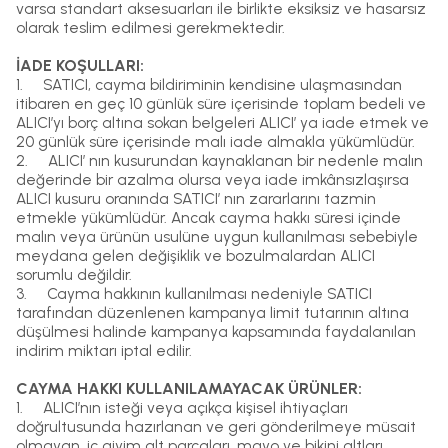
varsa standart aksesuarları ile birlikte eksiksiz ve hasarsız
olarak teslim edilmesi gerekmektedir.
İADE KOŞULLARI:
1.
SATICI, cayma bildiriminin kendisine ulaşmasından
itibaren en geç 10 günlük süre içerisinde toplam bedeli ve
ALICI’yı borç altına sokan belgeleri ALICI’ ya iade etmek ve
20 günlük süre içerisinde malı iade almakla yükümlüdür.
2.
ALICI’ nın kusurundan kaynaklanan bir nedenle malın
değerinde bir azalma olursa veya iade imkânsızlaşırsa
ALICI kusuru oranında SATICI’ nın zararlarını tazmin
etmekle yükümlüdür. Ancak cayma hakkı süresi içinde
malın veya ürünün usulüne uygun kullanılması sebebiyle
meydana gelen değişiklik ve bozulmalardan ALICI
sorumlu değildir.
3.
Cayma hakkının kullanılması nedeniyle SATICI
tarafından düzenlenen kampanya limit tutarının altına
düşülmesi halinde kampanya kapsamında faydalanılan
indirim miktarı iptal edilir.
CAYMA HAKKI KULLANILAMAYACAK ÜRÜNLER:
1.
ALICI’nın isteği veya açıkça kişisel ihtiyaçları
doğrultusunda hazırlanan ve geri gönderilmeye müsait
olmayan, iç giyim alt parçaları, mayo ve bikini altları,