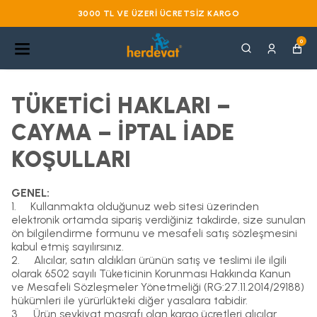
VADE FARKSIZ 3 TAKSIT
0
TÜKETİCİ HAKLARI –
CAYMA – İPTAL İADE
KOŞULLARI
GENEL:
1.
Kullanmakta olduğunuz web sitesi üzerinden
elektronik ortamda sipariş verdiğiniz takdirde, size sunulan
ön bilgilendirme formunu ve mesafeli satış sözleşmesini
kabul etmiş sayılırsınız.
2.
Alıcılar, satın aldıkları ürünün satış ve teslimi ile ilgili
olarak 6502 sayılı Tüketicinin Korunması Hakkında Kanun
ve Mesafeli Sözleşmeler Yönetmeliği (RG:27.11.2014/29188)
hükümleri ile yürürlükteki diğer yasalara tabidir.
3.
Ürün sevkiyat masrafı olan kargo ücretleri alıcılar