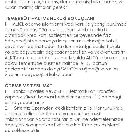
ambalajlarının açılmamış, denenmemiş, bozulmamış ve
kullanılmamış olmaları gerekir.
TEMERRÜT HALİ VE HUKUKİ SONUÇLARI
1.
ALICI, ödeme işlemlerini kredi kartı ile yaptığı durumda
temerrüde düştüğü takdirde, kart sahibi banka ile
arasındaki kredi kartı sözleşmesi çerçevesinde faiz
ödeyeceğini ve bankaya karşı sorumlu olacağını kabul,
beyan ve taahhüt eder. Bu durumda ilgili banka hukuki
yollara başvurabilir; doğacak masrafları ve vekâlet ücretini
ALICI’dan talep edebilir ve her koşulda ALICI’nın borcundan
dolayı temerrüde düşmesi halinde, ALICI, borcun
gecikmeli ifasından dolayı SATICI’nın uğradığı zarar ve
ziyanını ödeyeceğini kabul eder.
ÖDEME VE TESLİMAT
1.
Banka Havalesi veya EFT (Elektronik Fon Transferi)
yaparak, Ziraat bankası hesaplarımızdan (TL) herhangi
birine yapabilirsiniz.
2.
Sitemiz üzerinden kredi kartlarınız ile, Her türlü kredi
kartınıza online tek ödeme ya da online taksit
imkânlarından yararlanabilirsiniz. Online ödemelerinizde
siparişiniz sonunda kredi kartınızdan tutar çekim işlemi
gerçekleşecektir.