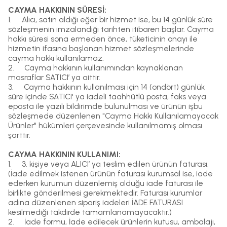
CAYMA HAKKININ SÜRESİ:
1.
Alıcı, satın aldığı eğer bir hizmet ise, bu 14 günlük süre
sözleşmenin imzalandığı tarihten itibaren başlar. Cayma
hakkı süresi sona ermeden önce, tüketicinin onayı ile
hizmetin ifasına başlanan hizmet sözleşmelerinde
cayma hakkı kullanılamaz.
2.
Cayma hakkının kullanımından kaynaklanan
masraflar SATICI’ ya aittir.
3.
Cayma hakkının kullanılması için 14 (ondört) günlük
süre içinde SATICI' ya iadeli taahhütlü posta, faks veya
eposta ile yazılı bildirimde bulunulması ve ürünün işbu
sözleşmede düzenlenen "Cayma Hakkı Kullanılamayacak
Ürünler" hükümleri çerçevesinde kullanılmamış olması
şarttır.
CAYMA HAKKININ KULLANIMI:
1.
3. kişiye veya ALICI’ ya teslim edilen ürünün faturası,
(İade edilmek istenen ürünün faturası kurumsal ise, iade
ederken kurumun düzenlemiş olduğu iade faturası ile
birlikte gönderilmesi gerekmektedir. Faturası kurumlar
adına düzenlenen sipariş iadeleri İADE FATURASI
kesilmediği takdirde tamamlanamayacaktır.)
2.
İade formu, İade edilecek ürünlerin kutusu, ambalajı,