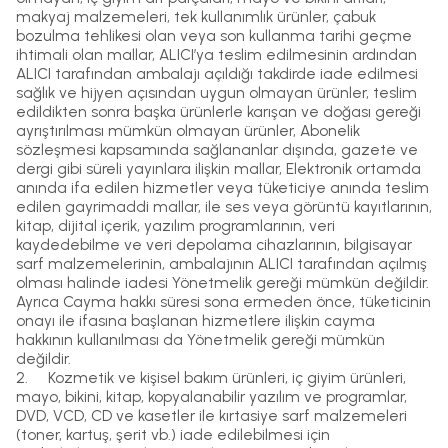
makyaj malzemeleri, tek kullanımlık ürünler, çabuk
bozulma tehlikesi olan veya son kullanma tarihi geçme
ihtimali olan mallar, ALICI’ya teslim edilmesinin ardından
ALICI tarafından ambalajı açıldığı takdirde iade edilmesi
sağlık ve hijyen açısından uygun olmayan ürünler, teslim
edildikten sonra başka ürünlerle karışan ve doğası gereği
ayrıştırılması mümkün olmayan ürünler, Abonelik
sözleşmesi kapsamında sağlananlar dışında, gazete ve
dergi gibi süreli yayınlara ilişkin mallar, Elektronik ortamda
anında ifa edilen hizmetler veya tüketiciye anında teslim
edilen gayrimaddi mallar, ile ses veya görüntü kayıtlarının,
kitap, dijital içerik, yazılım programlarının, veri
kaydedebilme ve veri depolama cihazlarının, bilgisayar
sarf malzemelerinin, ambalajının ALICI tarafından açılmış
olması halinde iadesi Yönetmelik gereği mümkün değildir.
Ayrıca Cayma hakkı süresi sona ermeden önce, tüketicinin
onayı ile ifasına başlanan hizmetlere ilişkin cayma
hakkının kullanılması da Yönetmelik gereği mümkün
değildir.
2.
Kozmetik ve kişisel bakım ürünleri, iç giyim ürünleri,
mayo, bikini, kitap, kopyalanabilir yazılım ve programlar,
DVD, VCD, CD ve kasetler ile kırtasiye sarf malzemeleri
(toner, kartuş, şerit vb.) iade edilebilmesi için