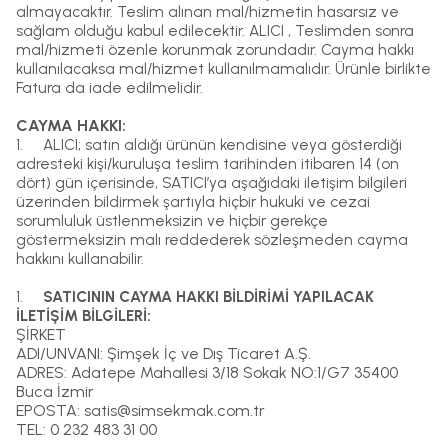
almayacaktır. Teslim alınan mal/hizmetin hasarsız ve
sağlam olduğu kabul edilecektir. ALICI , Teslimden sonra
mal/hizmeti özenle korunmak zorundadır. Cayma hakkı
kullanılacaksa mal/hizmet kullanılmamalıdır. Ürünle birlikte
Fatura da iade edilmelidir.
CAYMA HAKKI:
1.
ALICI; satın aldığı ürünün kendisine veya gösterdiği
adresteki kişi/kuruluşa teslim tarihinden itibaren 14 (on
dört) gün içerisinde, SATICI’ya aşağıdaki iletişim bilgileri
üzerinden bildirmek şartıyla hiçbir hukuki ve cezai
sorumluluk üstlenmeksizin ve hiçbir gerekçe
göstermeksizin malı reddederek sözleşmeden cayma
hakkını kullanabilir.
1.
SATICININ CAYMA HAKKI BİLDİRİMİ YAPILACAK
İLETİŞİM BİLGİLERİ:
ŞİRKET
ADI/UNVANI:
Şimşek İç ve Dış Ticaret A.Ş.
ADRES: Adatepe Mahallesi 3/18 Sokak NO:1/G7 35400
Buca İzmir
EPOSTA:
satis@simsekmak.com.tr
TEL: 0 232 483 31 00