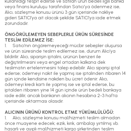
kullanıldığı tespit edilirse ve satılan ürün bedeli ilgili banka
veya finans kuruluşu tarafından Satıcı'ya ödenmez ise,
Alıcı, sözleşme konusu ürünü 3 gün içerisinde nakliye
gideri SATICI’ya ait olacak şekilde SATICI’ya iade etmek
zorundadır.
ÖNGÖRÜLEMEYEN SEBEPLERLE ÜRÜN SÜRESİNDE
TESLİM EDİLEMEZ İSE:
1.
Satıcı’nın öngöremeyeceği mücbir sebepler oluşursa
ve ürün süresinde teslim edilemez ise, durum Alıcı’ya
bildirilir. Alıcı, siparişin iptalini, ürünün benzeri ile
değiştirilmesini veya engel ortadan kalkana dek
teslimatın ertelenmesini talep edebilir. Alıcı siparişi iptal
ederse; ödemeyi nakit ile yapmış ise iptalinden itibaren 14
gün içinde kendisine nakden bu ücret ödenir. Alıcı,
ödemeyi kredi kartı ile yapmış ise ve iptal ederse, bu
iptalden itibaren yine 14 gün içinde ürün bedeli bankaya
iade edilir, ancak bankanın alıcının hesabına 2-3 hafta
içerisinde aktarması olasıdır.
ALICININ ÜRÜNÜ KONTROL ETME YÜKÜMLÜLÜĞÜ:
1.
Alıcı, sözleşme konusu mal/hizmeti teslim almadan
önce muayene edecek; ezik, kırık, ambalajı yırtılmış vb.
hasarlı ve ayıplı mal/hizmeti kargo şirketinden teslim