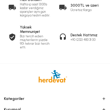
Hafta içi saat 13:00'a
3000TL ve üzeri
kadar verdiğiniz
Ücretsiz Kargo
siparişler aynı gün
kargoya teslim edilir.
Yüksek
Memnuniyet
Destek Hattımız
Bizi tercih eden
+90 (232) 483 31 00
müşterilerin yüzde
90'ı tekrar bizi tercih
etti.
Kategoriler
Kurumsal