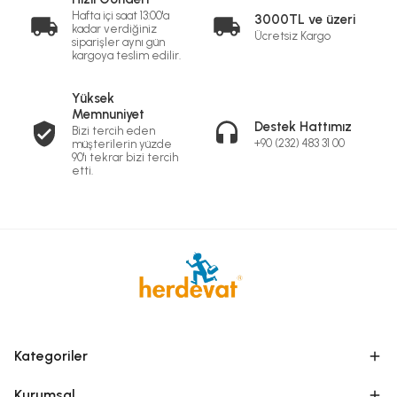
Hafta içi saat 13:00'a
3000TL ve üzeri
kadar verdiğiniz
Ücretsiz Kargo
siparişler aynı gün
kargoya teslim edilir.
Yüksek
Memnuniyet
Destek Hattımız
Bizi tercih eden
+90 (232) 483 31 00
müşterilerin yüzde
90'ı tekrar bizi tercih
etti.
Kategoriler
Kurumsal