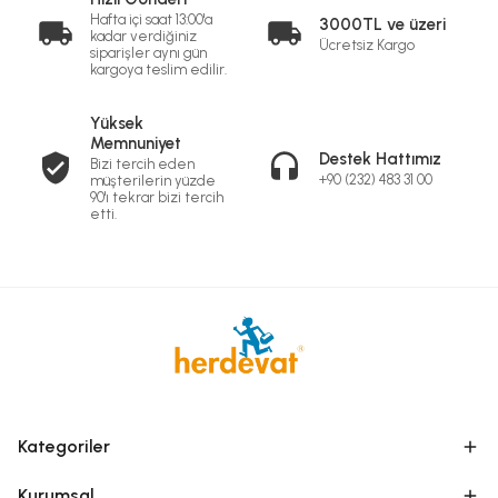
Hafta içi saat 13:00'a
3000TL ve üzeri
kadar verdiğiniz
Ücretsiz Kargo
siparişler aynı gün
kargoya teslim edilir.
Yüksek
Memnuniyet
Destek Hattımız
Bizi tercih eden
+90 (232) 483 31 00
müşterilerin yüzde
90'ı tekrar bizi tercih
etti.
Kategoriler
Kurumsal