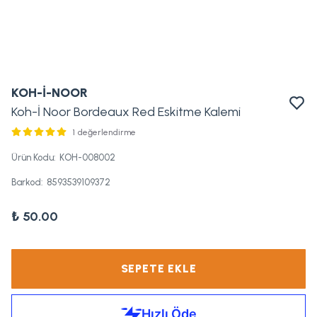
KOH-İ-NOOR
Koh-İ Noor Bordeaux Red Eskitme Kalemi
1 değerlendirme
Ürün Kodu
:
KOH-008002
Barkod
:
8593539109372
₺ 50.00
SEPETE EKLE