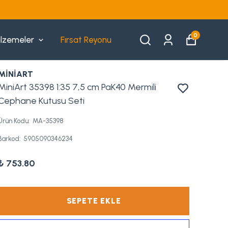
 FARKSIZ 3 TAKSIT
0
lzemeler
Fırsat Reyonu
MİNİART
MiniArt 35398 1:35 7,5 cm PaK40 Mermili
Cephane Kutusu Seti
Ürün Kodu
:
MA-35398
Barkod
:
5905090346234
₺ 753.80
SEPETE EKLE