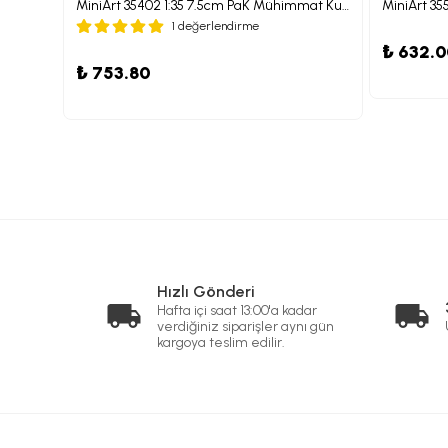
ırısı
MiniArt 35402 1:35 7.5cm PaK Mühimmat Kutuları. Mermi Seti ile birlikte
MiniArt 355
1 değerlendirme
₺ 632.
₺ 753.80
Hızlı Gönderi
Hafta içi saat 13:00'a kadar
verdiğiniz siparişler aynı gün
kargoya teslim edilir.