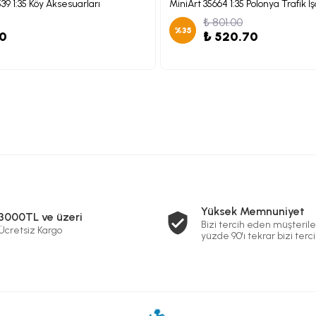
39 1:35 Köy Aksesuarları
MiniArt 35664 1:35 Polonya Trafik İş
₺ 801.00
%
35
00
₺ 520.70
Yüksek Memnuniyet
3000TL ve üzeri
Bizi tercih eden müşterile
Ücretsiz Kargo
yüzde 90'ı tekrar bizi terci