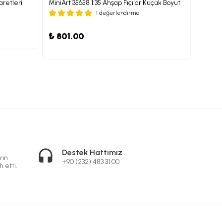
aretleri
MiniArt 35658 1:35 Ahşap Fıçılar Küçük Boyut
MiniArt
1 değerlendirme
₺ 88
₺ 801.00
Destek Hattımız
rin
+90 (232) 483 31 00
h etti.