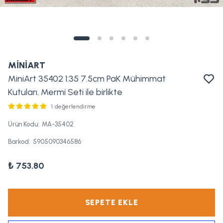
MİNİART
MiniArt 35402 1:35 7.5cm PaK Mühimmat
Kutuları. Mermi Seti ile birlikte
1 değerlendirme
Ürün Kodu
:
MA-35402
Barkod
:
5905090346586
₺ 753.80
SEPETE EKLE