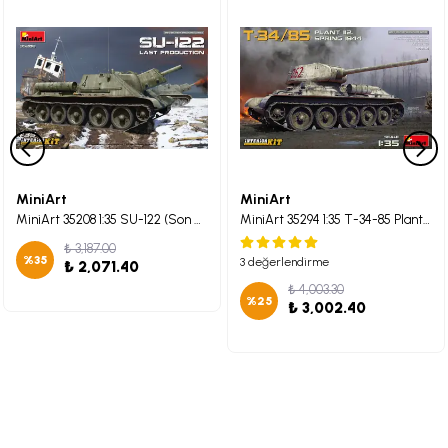
MiniArt
MiniArt
MiniArt 35208 1:35 SU-122 (Son Üretim) Interior Kit
MiniArt 35294 1:35 T-34-85 Plant 112. İlkbahar 1944. Interior Kit
₺ 3,187.00
%
35
3 değerlendirme
₺ 2,071.40
₺ 4,003.30
%
25
₺ 3,002.40