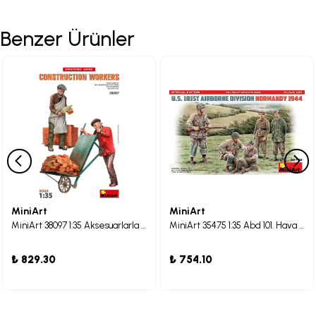
Benzer Ürünler
MiniArt
MiniArt
MiniArt 38097 1:35 Aksesuarlarla İnşaat İşçileri
MiniArt 35475 1:35 Abd 101. Hava İndirme Tümeni Normandiya 1944. Özel Baskı
₺ 829.30
₺ 754.10