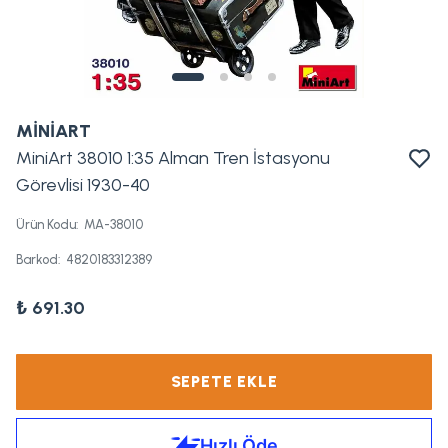
MİNİART
MiniArt 38010 1:35 Alman Tren İstasyonu
Görevlisi 1930-40
Ürün Kodu
:
MA-38010
Barkod
:
4820183312389
₺ 691.30
SEPETE EKLE