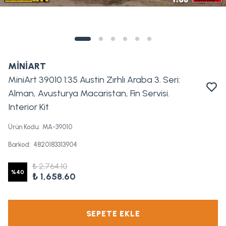
MİNİART
MiniArt 39010 1:35 Austin Zırhlı Araba 3. Seri:
Alman, Avusturya Macaristan, Fin Servisi.
Interior Kit
Ürün Kodu
:
MA-39010
Barkod
:
4820183313904
₺ 2,764.10
%
40
₺ 1,658.60
SEPETE EKLE