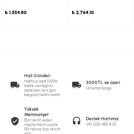
₺ 1,554.80
₺ 2,764.10
Hızlı Gönderi
Hafta içi saat 13:00'a
3000TL ve üzeri
kadar verdiğiniz
Ücretsiz Kargo
siparişler aynı gün
kargoya teslim edilir.
Yüksek
Memnuniyet
Destek Hattımız
Bizi tercih eden
+90 (232) 483 31 00
müşterilerin yüzde
90'ı tekrar bizi tercih
etti.