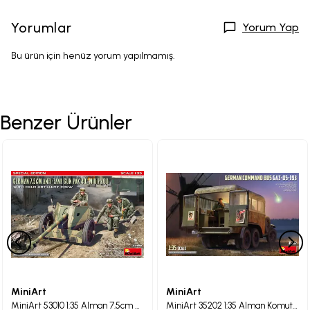
Yorumlar
Yorum Yap
Bu ürün için henüz yorum yapılmamış.
Benzer Ürünler
MiniArt
MiniArt
MiniArt 53010 1:35 Alman 7.5cm Tanksavar Topu PaK 40. Ara Üretim, Topçu Mürettebatıyla Birlikte. Özel Baskı
MiniArt 35202 1:35 Alman Komuta Otobüsü GAZ-05-193