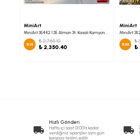
MiniArt
MiniArt
MiniArt 37011 1:35 Sovyet Medium Tank T-54B. Interior Kit
MiniArt 35442 1:35 Alman 3t. Kasalı Kamyon 3,6-36S Prits
₺ 2,765.10
₺ 
%
15
%
35
₺ 2,350.40
₺
Hızlı Gönderi
Hafta içi saat 13:00'a kadar
verdiğiniz siparişler aynı gün
kargoya teslim edilir.