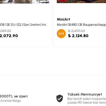
MiniArt
MiniArt 35208 1:35 SU-122 (Son Üretim) Interior Kit
3,189.30
₺ 2,499.50
%
15
 2,072.90
₺ 2,124.80
Yüksek Memnuniyet
3000TL ve üzeri
Bizi tercih eden müşterile
Ücretsiz Kargo
yüzde 90'ı tekrar bizi terci