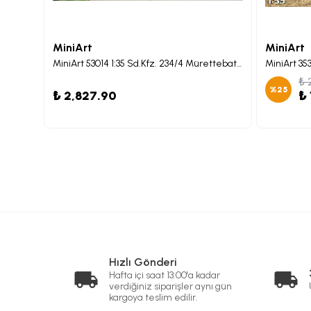
MiniArt
MiniArt
MiniArt 72112 1:72 StuG III Ausf. G Son Miag Üretimi Tank Maketi
MiniArt 53014 1:35 Sd.Kfz. 234/4 Mürettebatlı 7,5 cm. Ağır Zırhlı Keşif Aracı Maketi
MiniArt 35
₺ 
%
25
₺ 2,827.90
₺ 
Hızlı Gönderi
Hafta içi saat 13:00'a kadar
verdiğiniz siparişler aynı gün
kargoya teslim edilir.