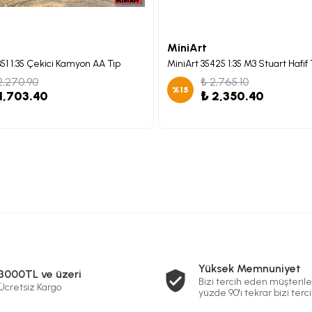
MiniArt
351 1:35 Çekici Kamyon AA Tip
2,270.90
₺ 2,765.10
%
15
1,703.40
₺ 2,350.40
Yüksek Memnuniyet
3000TL ve üzeri
Bizi tercih eden müşterile
Ücretsiz Kargo
yüzde 90'ı tekrar bizi terci