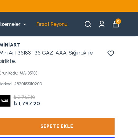
0
lzemeler
Fırsat Reyonu
MİNİART
MiniArt 35183 1:35 GAZ-AAA. Sığınak ile
birlikte.
Ürün Kodu
:
MA-35183
Barkod
:
4820183310200
₺ 2,765.10
%
35
₺ 1,797.20
SEPETE EKLE