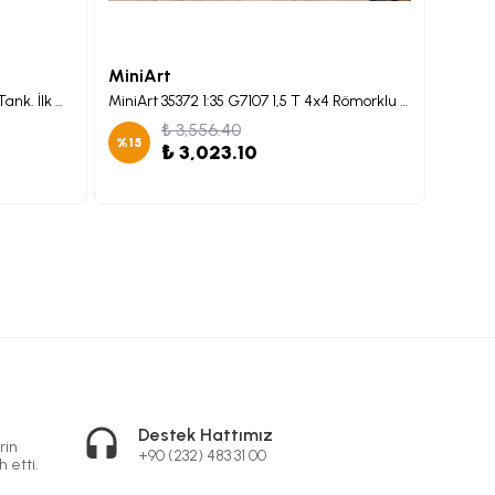
MiniArt
MiniA
MiniArt 35425 1:35 M3 Stuart Hafif Tank. İlk Üretim
MiniArt 35372 1:35 G7107 1,5 T 4x4 Römorklu Kargo Kamyonu Maketi
MiniAr
₺ 3,556.40
%
15
%
25
₺ 3,023.10
Destek Hattımız
rin
+90 (232) 483 31 00
h etti.