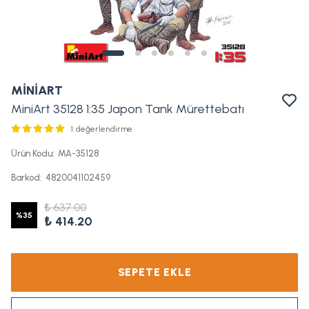
MİNİART
MiniArt 35128 1:35 Japon Tank Mürettebatı
1 değerlendirme
Ürün Kodu
:
MA-35128
Barkod
:
4820041102459
₺ 637.00
%
35
₺ 414.20
SEPETE EKLE