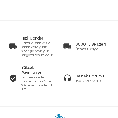
Hızlı Gönderi
Hafta içi saat 13:00'a
3000TL ve üzeri
kadar verdiğiniz
Ücretsiz Kargo
siparişler aynı gün
kargoya teslim edilir.
Yüksek
Memnuniyet
Destek Hattımız
Bizi tercih eden
+90 (232) 483 31 00
müşterilerin yüzde
90'ı tekrar bizi tercih
etti.