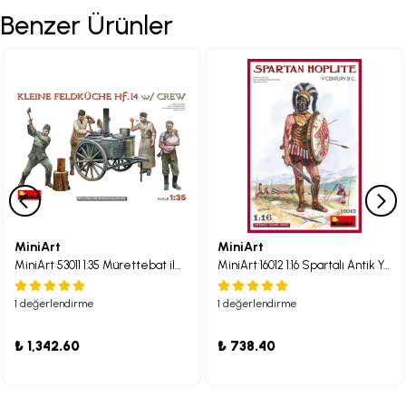
Benzer Ürünler
MiniArt
MiniArt
MiniArt 53011 1:35 Mürettebat ile Küçük Saha Mutfağı Hf. 14. Maketi
MiniArt 16012 1:16 Spartalı Antik Yunan Piyadesi M.Ö. 5. Yüzyıl
1 değerlendirme
1 değerlendirme
₺ 1,342.60
₺ 738.40