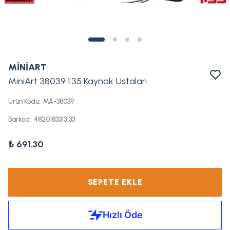
MİNİART
MiniArt 38039 1:35 Kaynak Ustaları
Ürün Kodu
:
MA-38039
Barkod
:
4820183313133
₺ 691.30
SEPETE EKLE