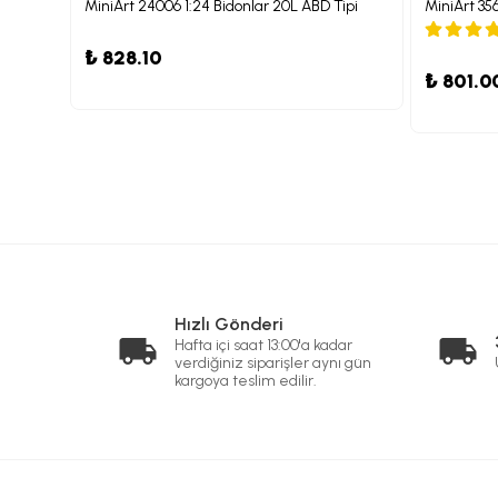
ırısı
MiniArt 24006 1:24 Bidonlar 20L ABD Tipi
MiniArt 35
₺ 828.10
₺ 801.0
Hızlı Gönderi
Hafta içi saat 13:00'a kadar
verdiğiniz siparişler aynı gün
kargoya teslim edilir.