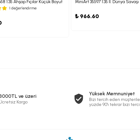
658 1:35 Ahşap Fıçılar Küçük Boyut
1 değerlendirme
₺ 966.60
0
Yüksek Memnuniyet
3000TL ve üzeri
Bizi tercih eden müşterile
Ücretsiz Kargo
yüzde 90'ı tekrar bizi terci