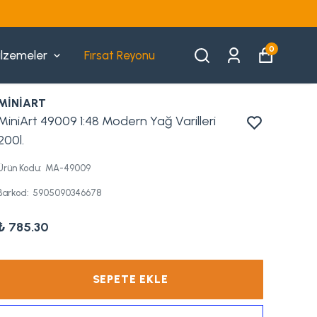
0
lzemeler
Fırsat Reyonu
MİNİART
MiniArt 49009 1:48 Modern Yağ Varilleri
200l.
Ürün Kodu
:
MA-49009
Barkod
:
5905090346678
₺ 785.30
SEPETE EKLE