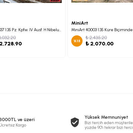
MiniArt
MiniArt 35337 1:35 Pz. Kpfw. IV Ausf. H Nibelungenwerk. Mid Prod. (Ağustos 1943)
3,032.20
₺ 2,435.20
%
15
 2,728.90
₺ 2,070.00
Yüksek Memnuniyet
3000TL ve üzeri
Bizi tercih eden müşterile
Ücretsiz Kargo
yüzde 90'ı tekrar bizi terci