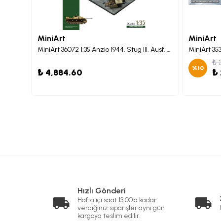
MiniArt
MiniArt
MiniArt 35371 1:35 Tempo E400 Hochlader Pritsche. 3 Tekerlekli Alman Nakliye Aracı
MiniArt 36072 1:35 Anzio 1944. Stug III. Ausf. G.'nin Saha Onarım Maketi BIG SET
₺ 
%
10
₺ 4,884.60
₺
Hızlı Gönderi
Hafta içi saat 13:00'a kadar
verdiğiniz siparişler aynı gün
kargoya teslim edilir.