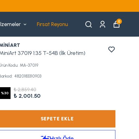
0
lzemeler
Fırsat Reyonu
MİNİART
MiniArt 37019 1:35 T-54B (İlk Üretim)
Ürün Kodu
:
MA-37019
Barkod
:
4820183310903
₺ 2,859.40
%
30
₺ 2,001.50
SEPETE EKLE