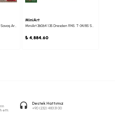
MiniArt
MiniA
MiniArt 40003 1:35 Küre Biçiminde Savaş Araç Maketi (TsAMO Projesi) Interior Kit
MiniArt 36064 1:35 Dresden 1945. T-34/85 Sahada Onarım Büyük Set Maketi
₺ 4,884.60
₺ 2,
Destek Hattımız
rin
+90 (232) 483 31 00
h etti.