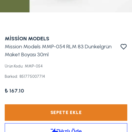
MİSSİON MODELS
Mission Models MMP-054 RLM 83 Dunkelgrün
Maket Boyası 30ml
Ürün Kodu
:
MMP-054
Barkod
:
851775007714
₺ 167.10
SEPETE EKLE