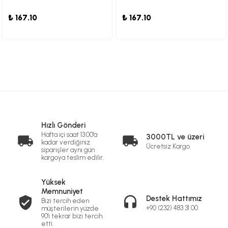
₺ 167.10
₺ 167.10
Hızlı Gönderi
Hafta içi saat 13:00'a
3000TL ve üzeri
kadar verdiğiniz
Ücretsiz Kargo
siparişler aynı gün
kargoya teslim edilir.
Yüksek
Memnuniyet
Destek Hattımız
Bizi tercih eden
+90 (232) 483 31 00
müşterilerin yüzde
90'ı tekrar bizi tercih
etti.