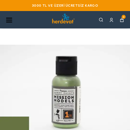
3000 TL VE ÜZERI ÜCRETSIZ KARGO
0