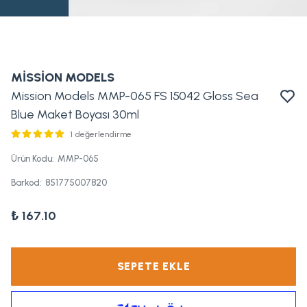
MİSSİON MODELS
Mission Models MMP-065 FS 15042 Gloss Sea
Blue Maket Boyası 30ml
1 değerlendirme
Ürün Kodu
:
MMP-065
Barkod
:
851775007820
₺ 167.10
SEPETE EKLE