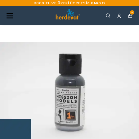
3000 TL VE ÜZERI ÜCRETSIZ KARGO
0