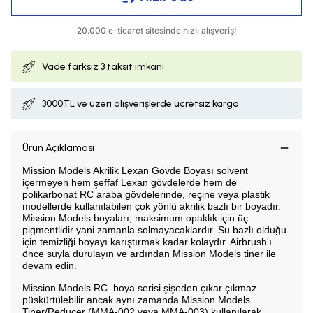
Vade farksız
3 taksit imkanı
3000TL ve üzeri alışverişlerde ücretsiz kargo
Ürün Açıklaması
Mission Models Akrilik Lexan Gövde Boyası solvent
içermeyen hem şeffaf Lexan gövdelerde hem de
polikarbonat RC araba gövdelerinde, reçine veya plastik
modellerde kullanılabilen çok yönlü akrilik bazlı bir boyadır.
Mission Models boyaları, maksimum opaklık için üç
pigmentlidir yani zamanla solmayacaklardır. Su bazlı olduğu
için temizliği boyayı karıştırmak kadar kolaydır. Airbrush'ı
önce suyla durulayın ve ardından Mission Models tiner ile
devam edin.
Mission Models RC boya serisi şişeden çıkar çıkmaz
püskürtülebilir ancak aynı zamanda Mission Models
Tiner/Reducer (MMA-002 veya MMA-003) kullanılarak