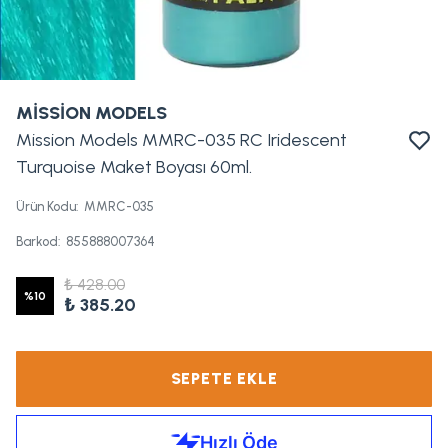
MİSSİON MODELS
Mission Models MMRC-035 RC Iridescent
Turquoise Maket Boyası 60ml.
Ürün Kodu
:
MMRC-035
Barkod
:
855888007364
₺ 428.00
%
10
₺ 385.20
SEPETE EKLE