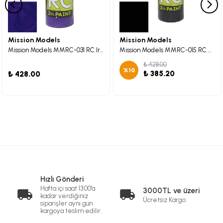
Mission Models
Mission Models
Mission Models MMRC-031 RC Iridescent Purple Maket Boyası 60ml.
Mission Models MMRC-015 RC Tint Maket Boyası 60ml.
₺ 428.00
%
10
₺ 385.20
₺ 428.00
Hızlı Gönderi
Hafta içi saat 13:00'a
3000TL ve üzeri
kadar verdiğiniz
Ücretsiz Kargo
siparişler aynı gün
kargoya teslim edilir.