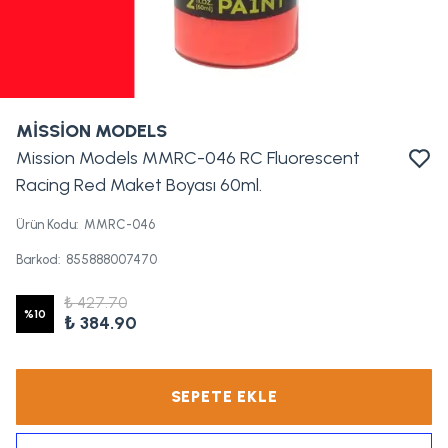
MİSSİON MODELS
Mission Models MMRC-046 RC Fluorescent
Racing Red Maket Boyası 60ml.
Ürün Kodu
:
MMRC-046
Barkod
:
855888007470
₺ 427.70
%
10
₺ 384.90
SEPETE EKLE