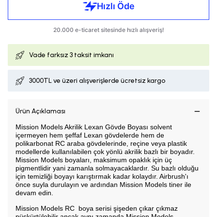
Vade farksız
3 taksit imkanı
3000TL ve üzeri alışverişlerde ücretsiz kargo
Ürün Açıklaması
Mission Models Akrilik Lexan Gövde Boyası solvent
içermeyen hem şeffaf Lexan gövdelerde hem de
polikarbonat RC araba gövdelerinde, reçine veya plastik
modellerde kullanılabilen çok yönlü akrilik bazlı bir boyadır.
Mission Models boyaları, maksimum opaklık için üç
pigmentlidir yani zamanla solmayacaklardır. Su bazlı olduğu
için temizliği boyayı karıştırmak kadar kolaydır. Airbrush'ı
önce suyla durulayın ve ardından Mission Models tiner ile
devam edin.
Mission Models RC boya serisi şişeden çıkar çıkmaz
püskürtülebilir ancak aynı zamanda Mission Models