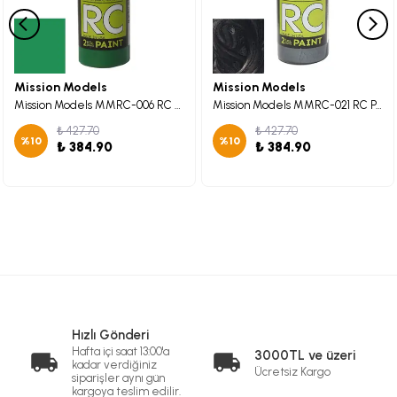
Mission Models
Mission Models
Mission Models MMRC-006 RC Green Maket Boyası 60ml.
Mission Models MMRC-021 RC Pearl Charcoal Maket Boyası 60ml.
₺ 427.70
₺ 427.70
%
10
%
10
₺ 384.90
₺ 384.90
Hızlı Gönderi
Hafta içi saat 13:00'a
3000TL ve üzeri
kadar verdiğiniz
Ücretsiz Kargo
siparişler aynı gün
kargoya teslim edilir.