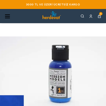
3000 TL VE ÜZERI ÜCRETSIZ KARGO
0