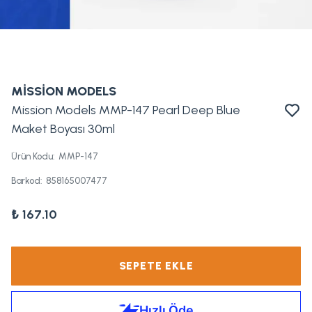
MİSSİON MODELS
Mission Models MMP-147 Pearl Deep Blue
Maket Boyası 30ml
Ürün Kodu
:
MMP-147
Barkod
:
858165007477
₺ 167.10
SEPETE EKLE