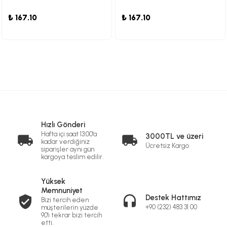
₺ 167.10
₺ 167.10
Hızlı Gönderi
Hafta içi saat 13:00'a
3000TL ve üzeri
kadar verdiğiniz
Ücretsiz Kargo
siparişler aynı gün
kargoya teslim edilir.
Yüksek
Memnuniyet
Destek Hattımız
Bizi tercih eden
+90 (232) 483 31 00
müşterilerin yüzde
90'ı tekrar bizi tercih
etti.