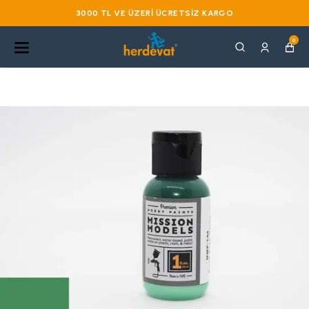
3000 TL VE ÜZERI ÜCRETSIZ KARGO
0