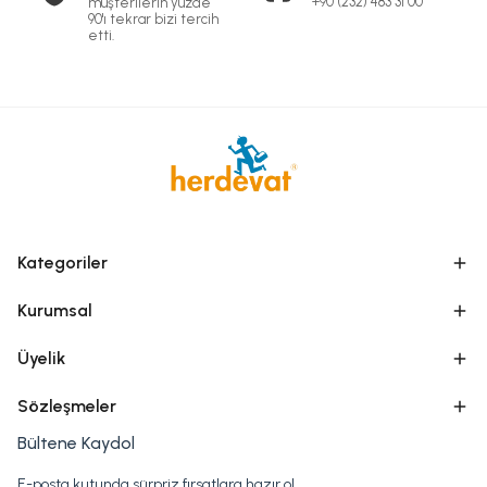
+90 (232) 483 31 00
müşterilerin yüzde
90'ı tekrar bizi tercih
etti.
Kategoriler
Kurumsal
Üyelik
Sözleşmeler
Bültene Kaydol
E-posta kutunda sürpriz fırsatlara hazır ol.