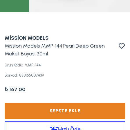
MİSSİON MODELS
Mission Models MMP-144 Pearl Deep Green
Maket Boyası 30ml
Ürün Kodu
:
MMP-144
Barkod
:
858165007439
₺ 167.00
SEPETE EKLE