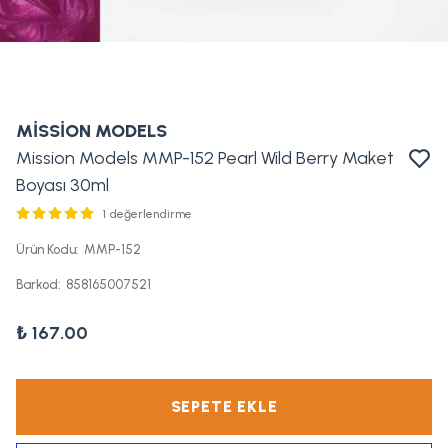
MİSSİON MODELS
Mission Models MMP-152 Pearl Wild Berry Maket
Boyası 30ml
1 değerlendirme
Ürün Kodu
:
MMP-152
Barkod
:
858165007521
₺ 167.00
SEPETE EKLE