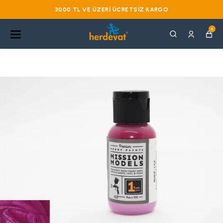
3000 TL VE ÜZERI ÜCRETSIZ KARGO
0