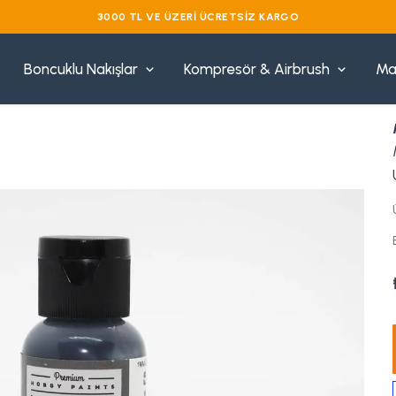
3000 TL VE ÜZERI ÜCRETSIZ KARGO
Boncuklu Nakışlar
Kompresör & Airbrush
Ma