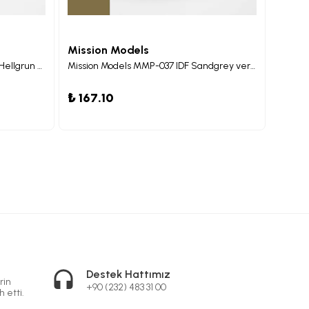
Mission Models
Missi
Mission Models MMP-053 RLM 82 Hellgrun Maket Boyası 30ml
Mission Models MMP-037 IDF Sandgrey version 1 Maket Boyası 30ml
₺ 167.10
₺ 167
Destek Hattımız
rin
+90 (232) 483 31 00
h etti.