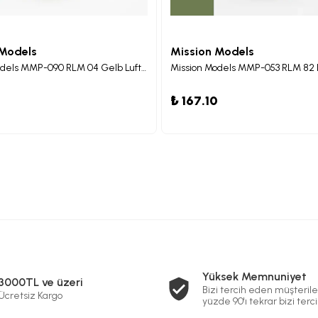
 Models
Mission Models
Mission Models MMP-090 RLM 04 Gelb Luft WWII Maket Boyası 30ml
0
₺ 167.10
Yüksek Memnuniyet
3000TL ve üzeri
Bizi tercih eden müşterile
Ücretsiz Kargo
yüzde 90'ı tekrar bizi terci