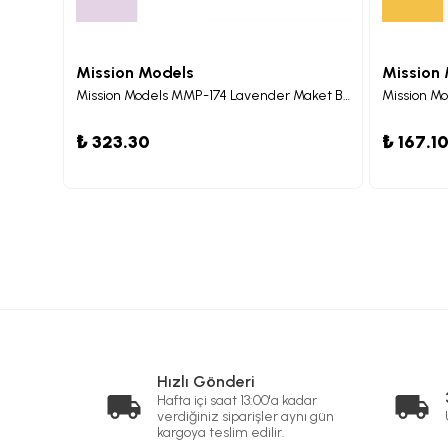
Mission Models
Mission
Mission Models MMP-146 Pearl Deep Charcoal Maket Boyası 30ml
Mission Models MMP-174 Lavender Maket Boyası 30ml
₺ 323.30
₺ 167.1
Hızlı Gönderi
Hafta içi saat 13:00'a kadar
verdiğiniz siparişler aynı gün
kargoya teslim edilir.