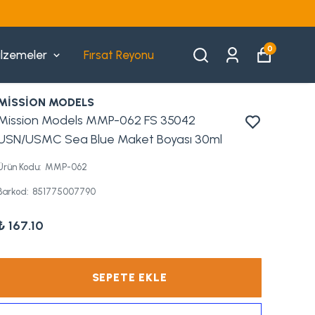
0
lzemeler
Fırsat Reyonu
MİSSİON MODELS
Mission Models MMP-062 FS 35042
USN/USMC Sea Blue Maket Boyası 30ml
Ürün Kodu
:
MMP-062
Barkod
:
851775007790
₺ 167.10
SEPETE EKLE