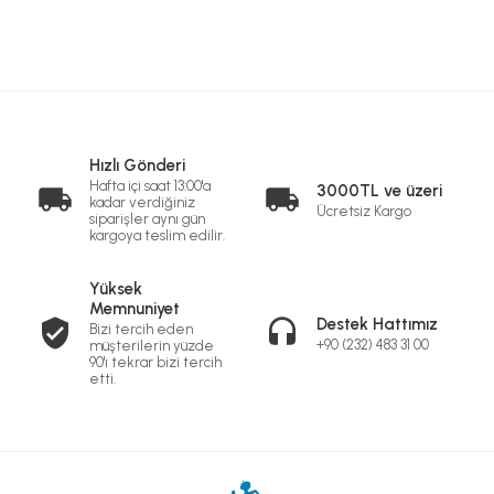
Hızlı Gönderi
Hafta içi saat 13:00'a
3000TL ve üzeri
kadar verdiğiniz
Ücretsiz Kargo
siparişler aynı gün
kargoya teslim edilir.
Yüksek
Memnuniyet
Destek Hattımız
Bizi tercih eden
+90 (232) 483 31 00
müşterilerin yüzde
90'ı tekrar bizi tercih
etti.