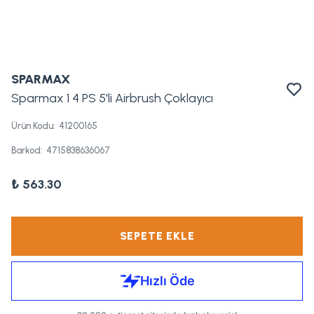
SPARMAX
Sparmax 1 4 PS 5'li Airbrush Çoklayıcı
Ürün Kodu
:
41200165
Barkod
:
4715838636067
₺ 563.30
SEPETE EKLE