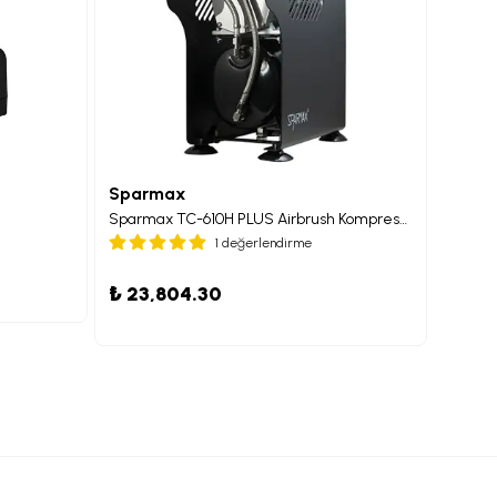
Sparmax
Spar
Sparmax TC-610H PLUS Airbrush Kompresörü
1 değerlendirme
₺ 15
₺ 23,804.30