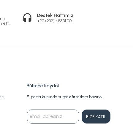
Destek Hattımız
rin
+90 (232) 483 31 00
h etti.
Bültene Kaydol
esi
E-posta kutunda sürpriz fırsatlara hazır ol.
BİZE KATIL