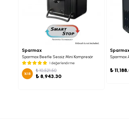
Sparmax
Sparma
Sparmax Arism Mini Airbrush Kompresörü Lacivert
Sparmax Beetle Sessiz Mini Kompresör
1 değerlendirme
₺ 11,188
₺ 10,521.50
%
15
₺ 8,943.30