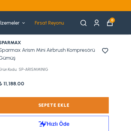
0
lzemeler
Fırsat Reyonu
SPARMAX
Sparmax Arism Mini Airbrush Kompresörü
Gümüş
Ürün Kodu
:
SP-ARISMMINIG
₺ 11,188.00
SEPETE EKLE