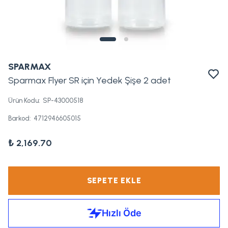
SPARMAX
Sparmax Flyer SR için Yedek Şişe 2 adet
Ürün Kodu
:
SP-43000518
Barkod
:
4712946605015
₺ 2,169.70
SEPETE EKLE