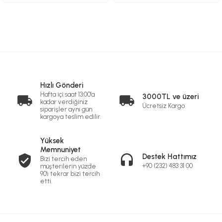
Hızlı Gönderi
Hafta içi saat 13:00'a
3000TL ve üzeri
kadar verdiğiniz
Ücretsiz Kargo
siparişler aynı gün
kargoya teslim edilir.
Yüksek
Memnuniyet
Destek Hattımız
Bizi tercih eden
+90 (232) 483 31 00
müşterilerin yüzde
90'ı tekrar bizi tercih
etti.