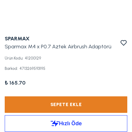
SPARMAX
Sparmax M4 x P0.7 Aztek Airbrush Adaptörü
Ürün Kodu
:
41200129
Barkod
:
4713269593195
₺ 165.70
SEPETE EKLE