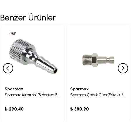
Benzer Ürünler
Sparmax
Sparmax
Sparmax Airbrush 1/8 Hortum Bağlantısı
Sparmax Çabuk Çıkar(Erkek) 1/4PS Kaplin
₺ 290.40
₺ 380.90