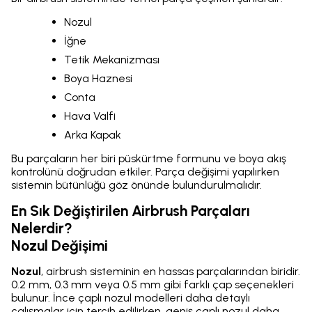
Nozul
İğne
Tetik Mekanizması
Boya Haznesi
Conta
Hava Valfi
Arka Kapak
Bu parçaların her biri püskürtme formunu ve boya akış
kontrolünü doğrudan etkiler. Parça değişimi yapılırken
sistemin bütünlüğü göz önünde bulundurulmalıdır.
En Sık Değiştirilen Airbrush Parçaları
Nelerdir?
Nozul Değişimi
Nozul
, airbrush sisteminin en hassas parçalarından biridir.
0.2 mm, 0.3 mm veya 0.5 mm gibi farklı çap seçenekleri
bulunur. İnce çaplı nozul modelleri daha detaylı
çalışmalar için tercih edilirken, geniş çaplı nozul daha