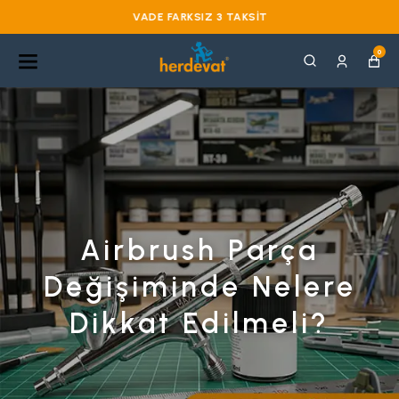
VADE FARKSIZ 3 TAKSIT
0
Airbrush Parça
Değişiminde Nelere
Dikkat Edilmeli?