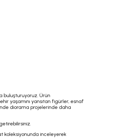
la buluşturuyoruz. Ürün
, şehir yaşamını yansıtan figürler, esnaf
yesinde diorama projelerinde daha
tirebilirsiniz.
at koleksiyonunda inceleyerek