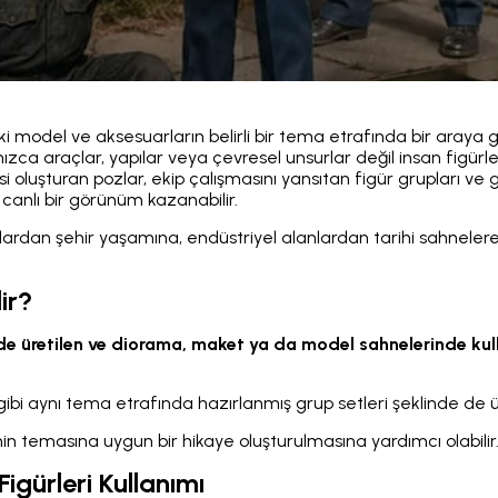
ki model ve aksesuarların belirli bir tema etrafında bir araya g
ızca araçlar, yapılar veya çevresel unsurlar değil insan figürl
ssi oluşturan pozlar, ekip çalışmasını yansıtan figür grupları v
canlı bir görünüm kazanabilir.
alardan şehir yaşamına, endüstriyel alanlardan tarihi sahneler
ir?
lerde üretilen ve diorama, maket ya da model sahnelerinde kul
 gibi aynı tema etrafında hazırlanmış grup setleri şeklinde de üre
in temasına uygun bir hikaye oluşturulmasına yardımcı olabilir
gürleri Kullanımı