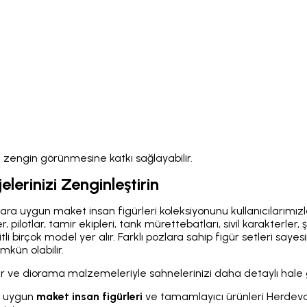
zengin görünmesine katkı sağlayabilir.
lerinizi Zenginleştirin
lara uygun maket insan figürleri koleksiyonunu kullanıcılarımız
, pilotlar, tamir ekipleri, tank mürettebatları, sivil karakterler
tli birçok model yer alır. Farklı pozlara sahip figür setleri sa
kün olabilir.
lar ve diorama malzemeleriyle sahnelerinizi daha detaylı hale ge
a uygun
maket insan figürleri
ve tamamlayıcı ürünleri Herdev