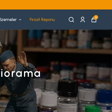
0
lzemeler
Fırsat Reyonu
 Diorama