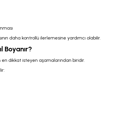
anması
ın daha kontrollü ilerlemesine yardımcı olabilir.
ıl Boyanır?
en dikkat isteyen aşamalarından biridir.
ir: