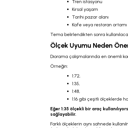
Tren istasyonu
Kırsal yaşam
Tarihi pazar alanı
Kafe veya restoran ortamı
Tema belirlendikten sonra kullanılacak
Ölçek Uyumu Neden Önem
Diorama çalışmalarında en önemli ko
Örneğin:
1:72,
1:35,
1:48,
1:16 gibi çeşitli ölçeklerde
Eğer 1:35 ölçekli bir araç kullanılı
sağlayabilir.
Farklı ölçeklerin aynı sahnede kullan