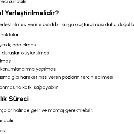
eci sunabilir.
 Yerleştirilmelidir?
rleştirilmesi yerine belirli bir kurgu oluşturulması daha doğal b
 noktalar:
leşim içinde olması
duruşlar oluşturulması
ılması
 konumlandırma yapılması
ma gibi hareket hissi veren pozların tercih edilmesi
anmasına katkı sağlayabilir.
ık Süreci
rçalar halinde gelir ve montaj gerektirebilir.
abilir:
ası