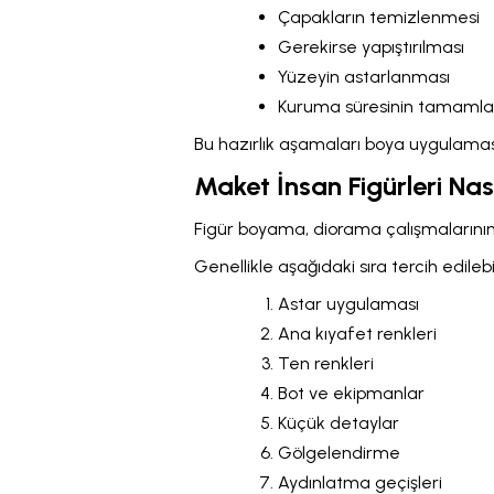
Çapakların temizlenmesi
Gerekirse yapıştırılması
Yüzeyin astarlanması
Kuruma süresinin tamaml
Bu hazırlık aşamaları boya uygulamasın
Maket İnsan Figürleri Nas
Figür boyama, diorama çalışmalarının 
Genellikle aşağıdaki sıra tercih edilebil
Astar uygulaması
Ana kıyafet renkleri
Ten renkleri
Bot ve ekipmanlar
Küçük detaylar
Gölgelendirme
Aydınlatma geçişleri