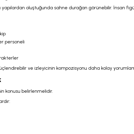
 yapılardan oluştuğunda sahne durağan görünebilir. İnsan fig
kip
er personeli
rakterler
üçlendirebilir ve izleyicinin kompozisyonu daha kolay yorumlama
k
n konusu belirlenmelidir.
rdır: