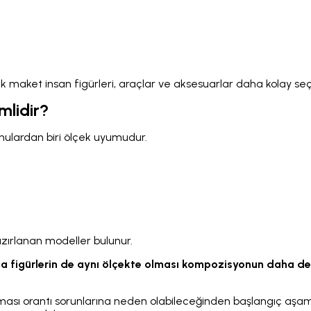
 maket insan figürleri, araçlar ve aksesuarlar daha kolay seçil
lidir?
nulardan biri ölçek uyumudur.
 hazırlanan modeller bulunur.
yorsa figürlerin de aynı ölçekte olması kompozisyonun daha d
ılması orantı sorunlarına neden olabileceğinden başlangıç aşa