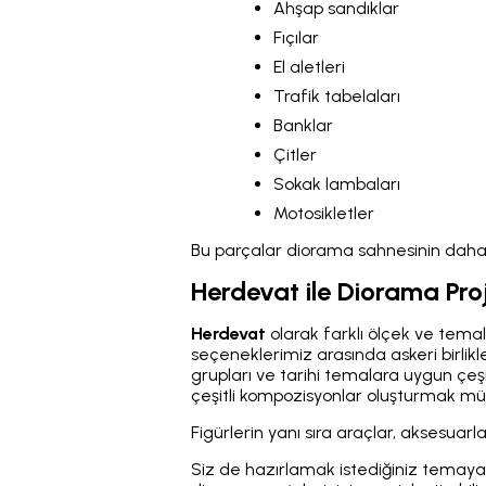
Ahşap sandıklar
Fıçılar
El aletleri
Trafik tabelaları
Banklar
Çitler
Sokak lambaları
Motosikletler
Bu parçalar diorama sahnesinin daha 
Herdevat ile Diorama Proje
Herdevat
olarak farklı ölçek ve tema
seçeneklerimiz arasında askeri birlikler
grupları ve tarihi temalara uygun çeşi
çeşitli kompozisyonlar oluşturmak müm
Figürlerin yanı sıra araçlar, aksesuar
Siz de hazırlamak istediğiniz temay