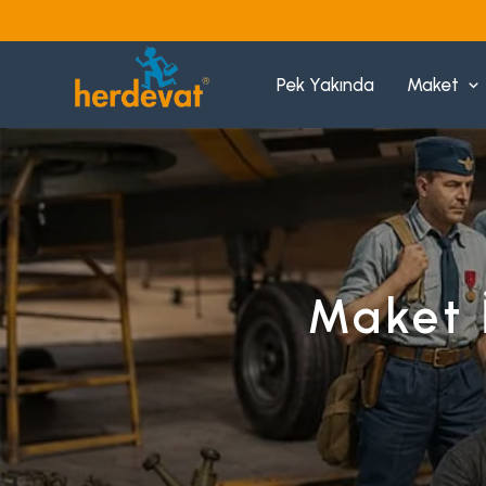
Pek Yakında
Maket
Maket İ