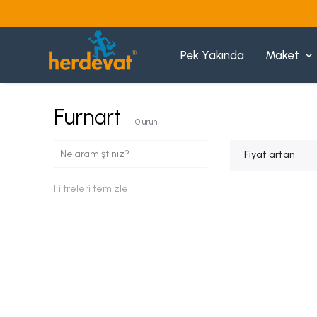
Pek Yakında
Maket
Furnart
0
ürün
Fiyat artan
Filtreleri temizle