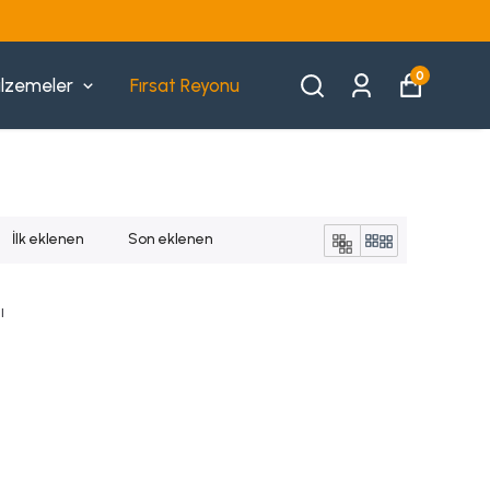
0
lzemeler
Fırsat Reyonu
İlk eklenen
Son eklenen
ı