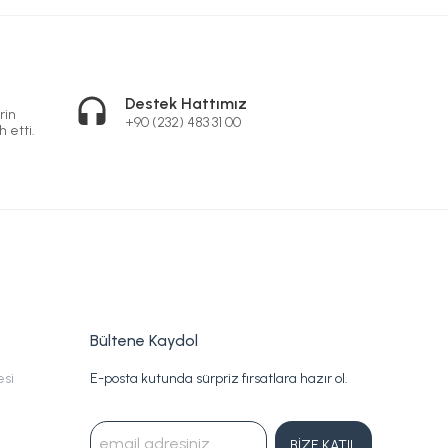
Destek Hattımız
rin
+90 (232) 483 31 00
h etti.
Bültene Kaydol
esi
E-posta kutunda sürpriz fırsatlara hazır ol.
BİZE KATIL