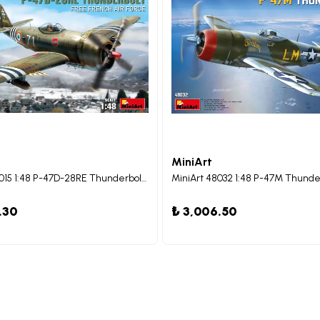
MiniArt
MiniArt 48015 1:48 P-47D-28RE Thunderbolt Özgür Fransız Hava Kuvvetleri. Basic Kit.
.30
₺ 3,006.50