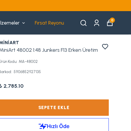
 TAKSIT
0
lzemeler
Fırsat Reyonu
MİNİART
MiniArt 48002 1:48 Junkers F13 Erken Üretim
Ürün Kodu
:
MA-48002
Barkod
:
5906852927135
₺ 2,785.10
SEPETE EKLE