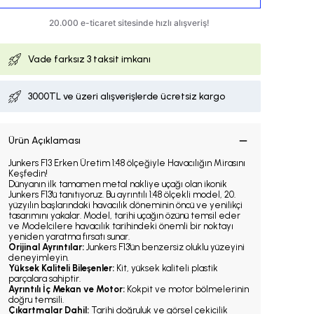
Vade farksız
3 taksit imkanı
3000TL ve üzeri alışverişlerde ücretsiz kargo
Ürün Açıklaması
Junkers F13 Erken Üretim 1:48 ölçeğiyle Havacılığın Mirasını
Keşfedin!
Dünyanın ilk tamamen metal nakliye uçağı olan ikonik
Junkers F13'ü tanıtıyoruz. Bu ayrıntılı 1:48 ölçekli model, 20.
yüzyılın başlarındaki havacılık döneminin öncü ve yenilikçi
tasarımını yakalar. Model, tarihi uçağın özünü temsil eder
ve Modelcilere havacılık tarihindeki önemli bir noktayı
yeniden yaratma fırsatı sunar.
Orijinal Ayrıntılar:
Junkers F13'ün benzersiz oluklu yüzeyini
deneyimleyin.
Yüksek Kaliteli Bileşenler:
Kit, yüksek kaliteli plastik
parçalara sahiptir.
Ayrıntılı İç Mekan ve Motor:
Kokpit ve motor bölmelerinin
doğru temsili.
Çıkartmalar Dahil:
Tarihi doğruluk ve görsel çekicilik