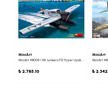
MiniArt
MiniArt
MiniArt 48040 1:48 Focke-Wulf Fw 190D-9. Mimetall Prod. Temel Kit. Jagdgeschwader 301
MiniArt 48004 1:48 Junkers F13 Yüzer Uçak. Erken Üretim
₺ 2,785.10
₺ 2,342