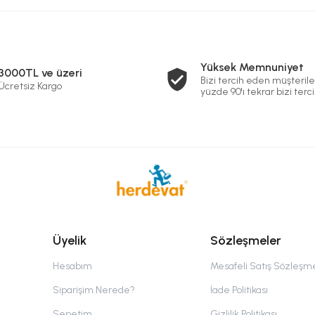
Yüksek Memnuniyet
3000TL ve üzeri
Bizi tercih eden müşterile
Ücretsiz Kargo
yüzde 90'ı tekrar bizi terci
Üyelik
Sözleşmeler
Hesabım
Mesafeli Satış Sözleşm
Siparişim Nerede?
İade Politikası
Sepetim
Gizlilik Politikası