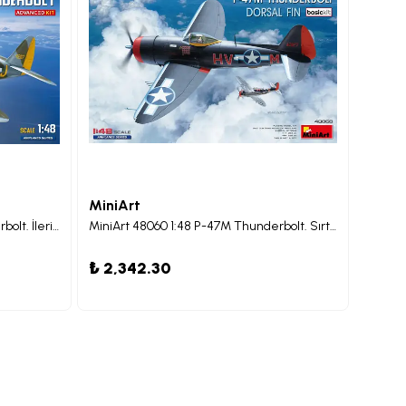
MiniArt
MiniA
MiniArt 48032 1:48 P-47M Thunderbolt. İleri Düzey Uçak Maket Kit
MiniArt 48060 1:48 P-47M Thunderbolt. Sırt Kanadı. Temel Kit.
₺ 2,342.30
₺ 3,