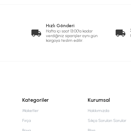
Hızlı Gönderi
Hafta içi saat 13:00'a kadar
verdiğiniz siparişler aynı gün
kargoya teslim edilir.
Kategoriler
Kurumsal
Maketler
Hakkımızda
Fırça
Sıkça Sorulan Sorular
Boya
Blog