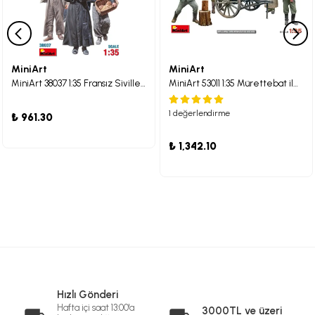
MiniArt
MiniArt
MiniArt 38037 1:35 Fransız Siviller-Reçineden Başlar-1930-40
MiniArt 53011 1:35 Mürettebat ile Küçük Saha Mutfağı Hf. 14. Maketi
1 değerlendirme
₺ 961.30
₺ 1,342.10
Hızlı Gönderi
Hafta içi saat 13:00'a
3000TL ve üzeri