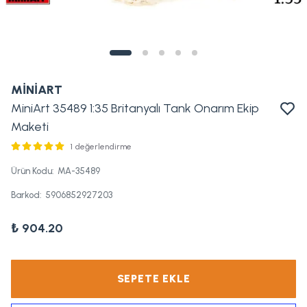
MİNİART
MiniArt 35489 1:35 Britanyalı Tank Onarım Ekip
Maketi
1 değerlendirme
Ürün Kodu
:
MA-35489
Barkod
:
5906852927203
₺ 904.20
SEPETE EKLE