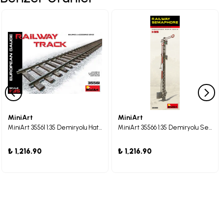
MiniArt
MiniArt
MiniArt 35561 1:35 Demiryolu Hattı (Avrupa Ölçüsü)
MiniArt 35566 1:35 Demiryolu Semaforu
₺ 1,216.90
₺ 1,216.90