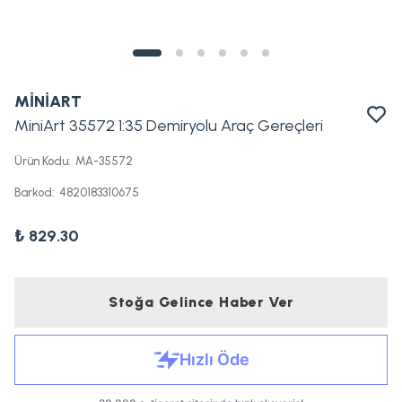
MİNİART
MiniArt 35572 1:35 Demiryolu Araç Gereçleri
Ürün Kodu
:
MA-35572
Barkod
:
4820183310675
₺ 829.30
Stoğa Gelince Haber Ver