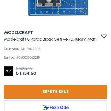
MODELCRAFT
Modelcraft 8 Parça Bıçak Seti ve A6 Kesim Matı
Ürün Kodu
:
SH-PKN2008
Barkod
:
5060030662215
₺ 1,282.90
%
10
₺ 1,154.60
SEPETE EKLE