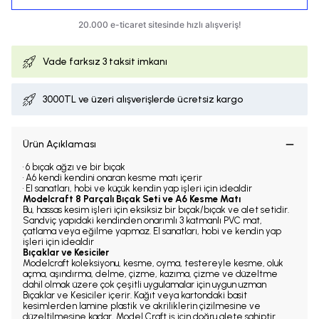
Vade farksız
3 taksit imkanı
3000TL ve üzeri alışverişlerde ücretsiz kargo
Ürün Açıklaması
• 6 bıçak ağzı ve bir bıçak
• A6 kendi kendini onaran kesme matı içerir
• El sanatları, hobi ve küçük kendin yap işleri için idealdir
Modelcraft 8 Parçalı Bıçak Seti ve A6 Kesme Matı
Bu, hassas kesim işleri için eksiksiz bir bıçak/bıçak ve alet setidir.
Sandviç yapıdaki kendinden onarımlı 3 katmanlı PVC mat,
çatlama veya eğilme yapmaz. El sanatları, hobi ve kendin yap
işleri için idealdir
Bıçaklar ve Kesiciler
Modelcraft koleksiyonu, kesme, oyma, testereyle kesme, oluk
açma, aşındırma, delme, çizme, kazıma, çizme ve düzeltme
dahil olmak üzere çok çeşitli uygulamalar için uygun uzman
Bıçaklar ve Kesiciler içerir. Kağıt veya kartondaki basit
kesimlerden lamine plastik ve akriliklerin çizilmesine ve
düzeltilmesine kadar, Model Craft iş için doğru alete sahiptir.