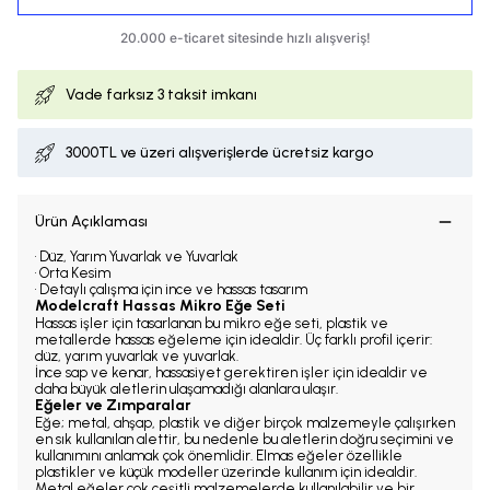
Vade farksız
3 taksit imkanı
3000TL ve üzeri alışverişlerde ücretsiz kargo
Ürün Açıklaması
• Düz, Yarım Yuvarlak ve Yuvarlak
• Orta Kesim
• Detaylı çalışma için ince ve hassas tasarım
Modelcraft Hassas Mikro Eğe Seti
Hassas işler için tasarlanan bu mikro eğe seti, plastik ve
metallerde hassas eğeleme için idealdir. Üç farklı profil içerir:
düz, yarım yuvarlak ve yuvarlak.
İnce sap ve kenar, hassasiyet gerektiren işler için idealdir ve
daha büyük aletlerin ulaşamadığı alanlara ulaşır.
Eğeler ve Zımparalar
Eğe; metal, ahşap, plastik ve diğer birçok malzemeyle çalışırken
en sık kullanılan alettir, bu nedenle bu aletlerin doğru seçimini ve
kullanımını anlamak çok önemlidir. Elmas eğeler özellikle
plastikler ve küçük modeller üzerinde kullanım için idealdir.
Metal eğeler çok çeşitli malzemelerde kullanılabilir ve bir