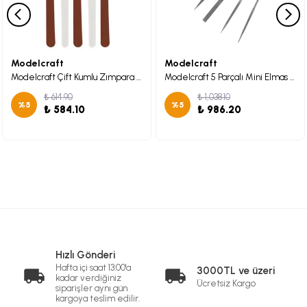
Modelcraft
Modelcraft
Modelcraft Çift Kumlu Zımpara Çubukları x10
Modelcraft 5 Parçalı Mini Elmas Eğe Seti (100 mm)
₺ 614.90
₺ 1,038.10
%
5
%
5
₺ 584.10
₺ 986.20
Hızlı Gönderi
Hafta içi saat 13:00'a
3000TL ve üzeri
kadar verdiğiniz
Ücretsiz Kargo
siparişler aynı gün
kargoya teslim edilir.