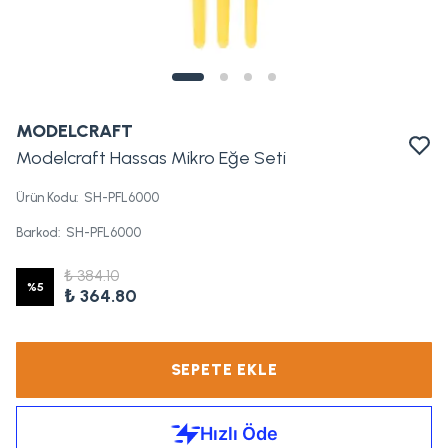
MODELCRAFT
Modelcraft Hassas Mikro Eğe Seti
Ürün Kodu
:
SH-PFL6000
Barkod
:
SH-PFL6000
₺ 384.10
%
5
₺ 364.80
SEPETE EKLE