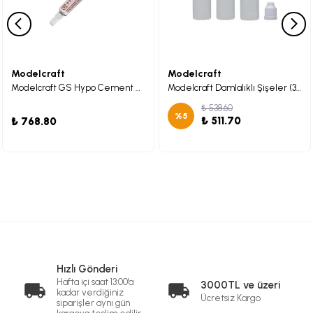
Modelcraft
Modelcraft
Modelcraft GS Hypo Cement Şeffaf Yapıştırıcı
Modelcraft Damlalıklı Şişeler (3x 30ml)
₺ 538.60
%
5
₺ 511.70
₺ 768.80
Hızlı Gönderi
Hafta içi saat 13:00'a
3000TL ve üzeri
kadar verdiğiniz
Ücretsiz Kargo
siparişler aynı gün