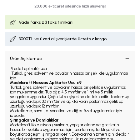
Vade farksız
3 taksit imkanı
3000TL ve üzeri alışverişlerde ücretsiz kargo
Ürün Açıklaması
• 9 adet aplikatör ucu
• Tutkal, gres, solvent ve boyaların hassas bir şekilde uygulanması
için
Modelcraft Hassas Aplikatör Ucu x9
Tutkal, gres, solvent ve boyaların hassas bir şekilde uygulanması
için mükemmeldir. Tüp ağzı 4,5 mm'dir ve 1 ml ve 5 ml'lik
şırıngalara uygundur. Çoğu tutkal şişesine de takılabilir. Toplam uç
uzunluğu yaklaşık 30 mm'dir ve açıkta kalan paslanmaz çelik uç
uzunluğu yaklaşık 12 mm'dir.
Modelleme, sanat, el sanatları ve diğer özel uygulamalar için
idealdir.
Şırıngalar ve Damlalıklar
Modelcraft Koleksiyonu, sıvıların, yapıştırıcıların ve greslerin
hassas bir şekilde uygulanması için tasarlanmış, farklı şekil ve
boyutlarda çeşitli şırıngalar içerir. Dosyalama hizmeti için idealdir
ve alet çantasında kolayca saklanır. Ürün yelpazesinde şu