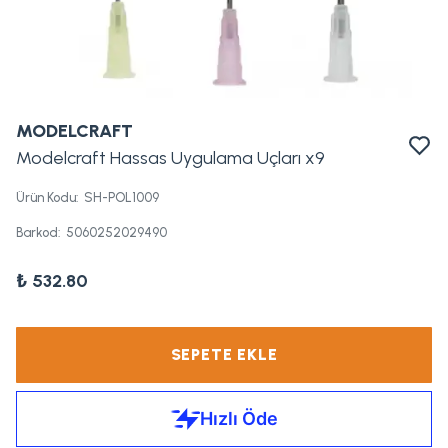
MODELCRAFT
Modelcraft Hassas Uygulama Uçları x9
Ürün Kodu
:
SH-POL1009
Barkod
:
5060252029490
₺ 532.80
SEPETE EKLE