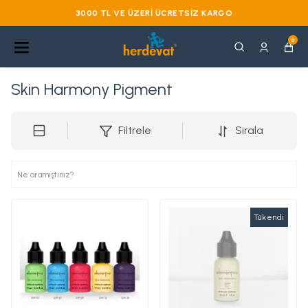
3000 TL VE ÜZERI ÜCRETSIZ KARGO
0
Skin Harmony Pigment
Filtrele
Sırala
Tükendi