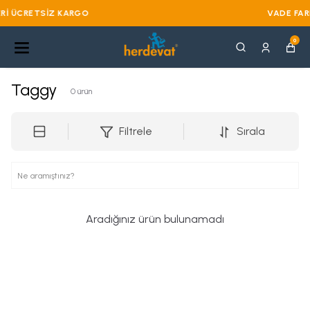
VADE FARKSIZ 3 TAKSIT
0
Taggy
0
ürün
Filtrele
Sırala
Aradığınız ürün bulunamadı