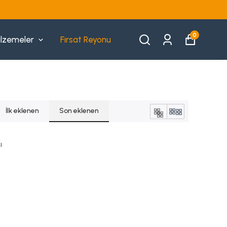
0
lzemeler
Fırsat Reyonu
İlk eklenen
Son eklenen
ı