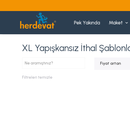
3000 TL VE ÜZERI ÜCRETSIZ KARGO
Pek Yakında
Maket
XL Yapışkansız İthal Şablonl
Fiyat artan
Filtreleri temizle