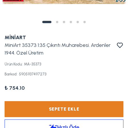
MİNİART
MiniArt 35373 1:35 Çıkıntı Muharebesi. Ardenler
1944. Özel Üretim
Ürün Kodu
:
MA-35373
Barkod
:
5905937497273
₺ 754.10
SEPETE EKLE