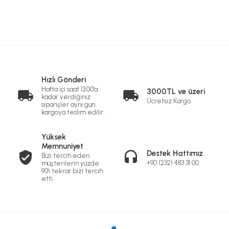
Hızlı Gönderi
Hafta içi saat 13:00'a
3000TL ve üzeri
kadar verdiğiniz
Ücretsiz Kargo
siparişler aynı gün
kargoya teslim edilir.
Yüksek
Memnuniyet
Destek Hattımız
Bizi tercih eden
+90 (232) 483 31 00
müşterilerin yüzde
90'ı tekrar bizi tercih
etti.