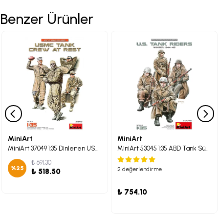
Benzer Ürünler
MiniArt
MiniArt
MiniArt 37049 1:35 Dinlenen USMC Tank Mürettebatı
MiniArt 53045 1:35 ABD Tank Süvarileri (1944-45 Kışı)
₺ 691.30
%
25
2 değerlendirme
₺ 518.50
₺ 754.10