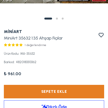
MİNİART
MiniArt 35632 1:35 Ahşap Fıçılar
1 değerlendirme
Ürün Kodu
:
MA-35632
Barkod
:
4820183313362
₺ 961.00
SEPETE EKLE