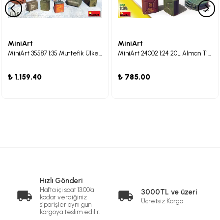
MiniArt
MiniArt
MiniArt 35587 1:35 Müttefik Ülkeler Benzin Bidon Seti (II. Dünya Savaşı)
MiniArt 24002 1:24 20L Alman Tipi Bidonlar
₺ 1,159.40
₺ 785.00
Hızlı Gönderi
Hafta içi saat 13:00'a
3000TL ve üzeri
kadar verdiğiniz
Ücretsiz Kargo
siparişler aynı gün
kargoya teslim edilir.