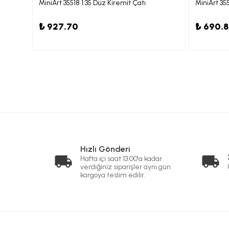
leri
MiniArt 35518 1:35 Düz Kiremit Çatı
₺ 927.70
₺ 690.
Hızlı Gönderi
Hafta içi saat 13:00'a kadar
verdiğiniz siparişler aynı gün
kargoya teslim edilir.