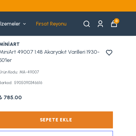
0
lzemeler
Fırsat Reyonu
MİNİART
MiniArt 49007 1:48 Akaryakıt Varilleri 1930-
50'ler
Ürün Kodu
:
MA-49007
Barkod
:
5905090346616
₺ 785.00
SEPETE EKLE