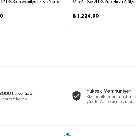
MiniArt 35569 1:35 Kafe Mobilyaları ve Yemek Gereçleri
MiniArt 35591 1:35 Açık Hava Atölye
80
₺ 1,224.50
Yüksek Memnuniyet
3000TL ve üzeri
Bizi tercih eden müşterile
Ücretsiz Kargo
yüzde 90'ı tekrar bizi terci