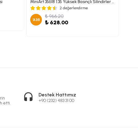
si
MiniArt 35618 1:35 Yüksek Basınçlı Silindirler (Kaynak Ekipmanı ile birlikte)
2 değerlendirme
₺ 75
₺ 966.20
%
35
₺ 628.00
Destek Hattımız
rin
+90 (232) 483 31 00
h etti.