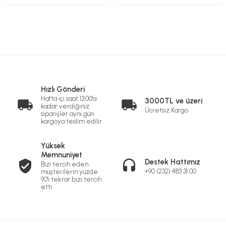
Hızlı Gönderi
Hafta içi saat 13:00'a
3000TL ve üzeri
kadar verdiğiniz
Ücretsiz Kargo
siparişler aynı gün
kargoya teslim edilir.
Yüksek
Memnuniyet
Destek Hattımız
Bizi tercih eden
+90 (232) 483 31 00
müşterilerin yüzde
90'ı tekrar bizi tercih
etti.