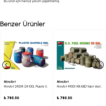
Bu ürün için henüz yorum yapılmamış.
Benzer Ürünler
MiniArt
MiniArt
MiniArt 24004 1:24 100L Plastik Variller
MiniArt 49001 1:48 ABD Yakıt Varilleri 55 Gal
₺ 785.50
₺ 785.50