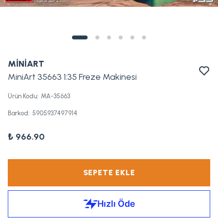
MİNİART
MiniArt 35663 1:35 Freze Makinesi
Ürün Kodu
:
MA-35663
Barkod
:
5905937497914
₺ 966.90
SEPETE EKLE