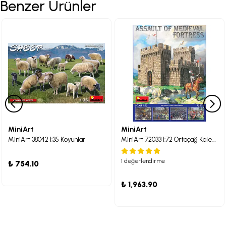
Benzer Ürünler
MiniArt
MiniArt
MiniArt 38042 1:35 Koyunlar
MiniArt 72033 1:72 Ortaçağ Kalesi Saldırısı
1 değerlendirme
₺ 754.10
₺ 1,963.90