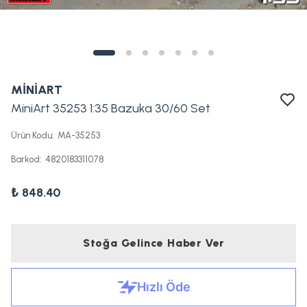
MİNİART
MiniArt 35253 1:35 Bazuka 30/60 Set
Ürün Kodu
:
MA-35253
Barkod
:
4820183311078
₺ 848.40
Stoğa Gelince Haber Ver