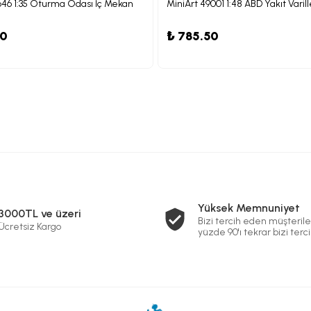
646 1:35 Oturma Odası İç Mekan
MiniArt 49001 1:48 ABD Yakıt Varill
20
₺ 785.50
Yüksek Memnuniyet
3000TL ve üzeri
Bizi tercih eden müşterile
Ücretsiz Kargo
yüzde 90'ı tekrar bizi terci