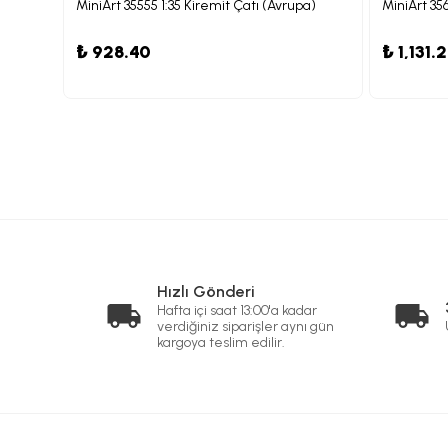
MiniArt 35555 1:35 Kiremit Çatı (Avrupa)
MiniArt 35
₺ 928.40
₺ 1,131.
Hızlı Gönderi
Hafta içi saat 13:00'a kadar
verdiğiniz siparişler aynı gün
kargoya teslim edilir.