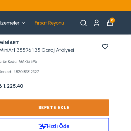
0
lzemeler
Fırsat Reyonu
MİNİART
MiniArt 35596 1:35 Garaj Atölyesi
Ürün Kodu
:
MA-35596
Barkod
:
4820183312327
₺ 1,225.40
SEPETE EKLE