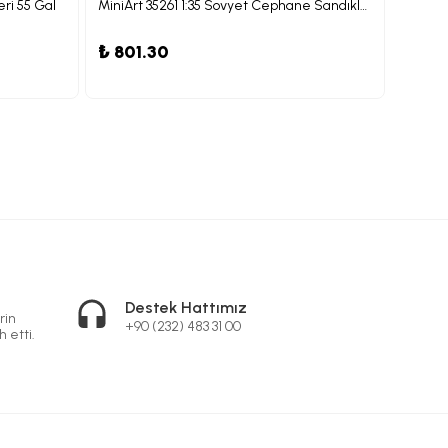
eri 55 Gal
MiniArt 35261 1:35 Sovyet Cephane Sandıkları ve Mermileri
MiniArt
₺ 801.30
₺ 1,6
Destek Hattımız
rin
+90 (232) 483 31 00
h etti.