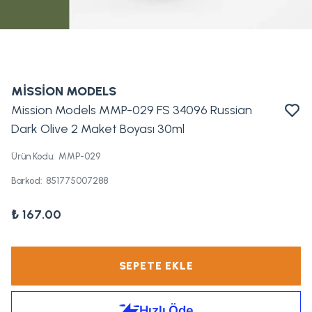
MİSSİON MODELS
Mission Models MMP-029 FS 34096 Russian
Dark Olive 2 Maket Boyası 30ml
Ürün Kodu
:
MMP-029
Barkod
:
851775007288
₺ 167.00
SEPETE EKLE