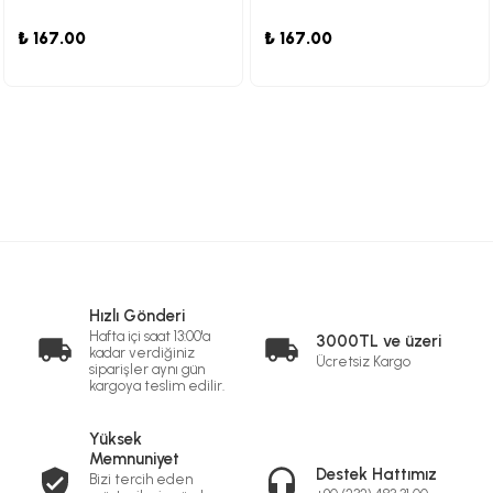
₺ 167.00
₺ 167.00
Hızlı Gönderi
Hafta içi saat 13:00'a
3000TL ve üzeri
kadar verdiğiniz
Ücretsiz Kargo
siparişler aynı gün
kargoya teslim edilir.
Yüksek
Memnuniyet
Destek Hattımız
Bizi tercih eden