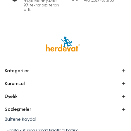
+90 (232) 483 31 00
müşterilerin yüzde
90'ı tekrar bizi tercih
etti.
Kategoriler
Kurumsal
Üyelik
Sözleşmeler
Bültene Kaydol
E-posta kutunda sürpriz fırsatlara hazır ol.