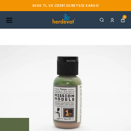
3000 TL VE ÜZERI ÜCRETSIZ KARGO
0