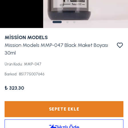
MİSSİON MODELS
Mission Models MMP-047 Black Maket Boyası
30ml
Ürün Kodu
:
MMP-047
Barkod
:
851775007646
₺ 323.30
SEPETE EKLE