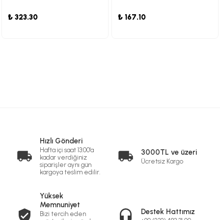
₺ 323.30
₺ 167.10
Hızlı Gönderi
Hafta içi saat 13:00'a
3000TL ve üzeri
kadar verdiğiniz
Ücretsiz Kargo
siparişler aynı gün
kargoya teslim edilir.
Yüksek
Memnuniyet
Destek Hattımız
Bizi tercih eden