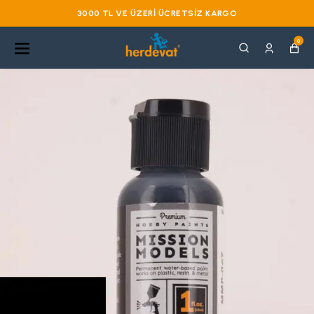
3000 TL VE ÜZERI ÜCRETSIZ KARGO
0