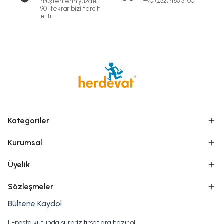
+90 (232) 483 31 00
müşterilerin yüzde
90'ı tekrar bizi tercih
etti.
Kategoriler
Kurumsal
Üyelik
Sözleşmeler
Bültene Kaydol
E-posta kutunda sürpriz fırsatlara hazır ol.