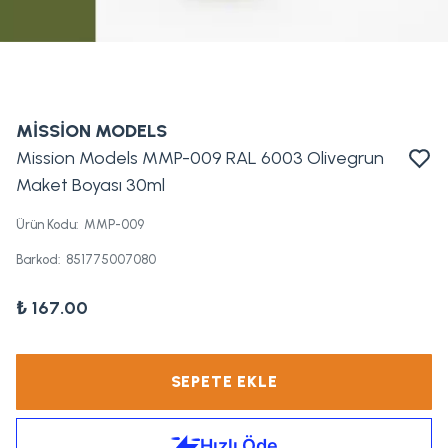
MİSSİON MODELS
Mission Models MMP-009 RAL 6003 Olivegrun
Maket Boyası 30ml
Ürün Kodu
:
MMP-009
Barkod
:
851775007080
₺ 167.00
SEPETE EKLE