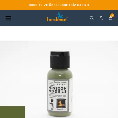
3000 TL VE ÜZERI ÜCRETSIZ KARGO
0