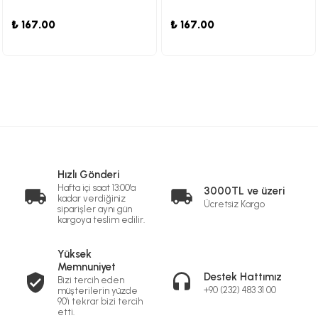
₺ 167.00
₺ 167.00
Hızlı Gönderi
Hafta içi saat 13:00'a
3000TL ve üzeri
kadar verdiğiniz
Ücretsiz Kargo
siparişler aynı gün
kargoya teslim edilir.
Yüksek
Memnuniyet
Destek Hattımız
Bizi tercih eden
+90 (232) 483 31 00
müşterilerin yüzde
90'ı tekrar bizi tercih
etti.